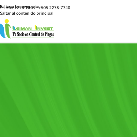
Saltar a la navegación
+505 2278-2609 | +505 2278-7740
Saltar al contenido principal