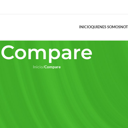
INICIO
QUIENES SOMOS
NOT
Compare
Inicio
/
Compare