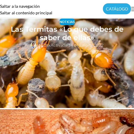
Saltar a la navegación
CATÁLOGO
Saltar al contenido principal
NOTICIAS
Las Termitas «Lo que debes de
saber de ellas»
zunibux
Activado 14 de julio de 2022
Las termitas han estado plagando la Tierra durante más de 120 millones
de años. Conocidos como «destructores silenciosos», no quieres
encontrar esta plaga en tu casa, ya que es capaz de destruir estructuras
de madera rápidamente. En lugar de intentar tomar medidas de bricolaje
para erradicar una infestación, siempre trabaje con un profesional de
control de plagas con licencia que pueda tratar correctamente las
infestaciones de termitas antes de que empeoren.