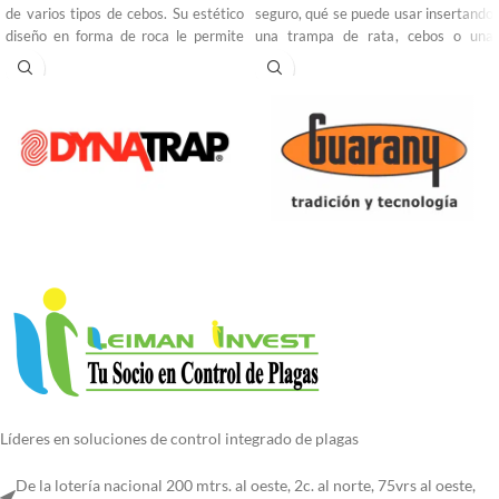
de varios tipos de cebos. Su estético
seguro, qué se puede usar insertando
diseño en forma de roca le permite
una trampa de rata, cebos o una
ser colocado en lugares donde se
lámina adjesiva. Se puede cerrar de
desea mantener un ambiente visual
forma segura con la llave
estético como por ejemplo
suministrada con el producto para
restaurantes y hoteles.
evitar el acceso no autorizado al
pesticida. La entrada de la trampa
está diseñada de una manera de que
solo los roedores puedan pasar en
una sola dirección. Tiene dos
entradas y una capacidad superior.
Líderes en soluciones de control integrado de plagas
De la lotería nacional 200 mtrs. al oeste, 2c. al norte, 75vrs al oeste,