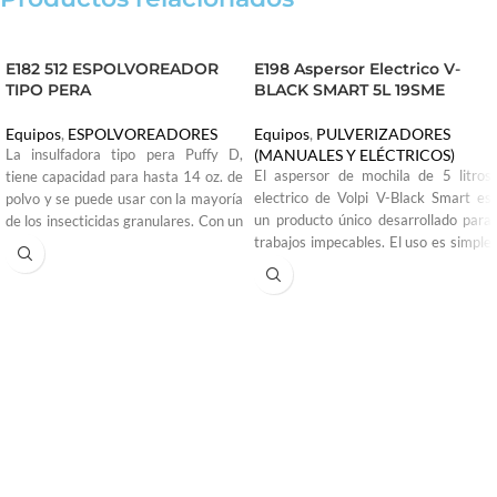
E182 512 ESPOLVOREADOR
E198 Aspersor Electrico V-
TIPO PERA
BLACK SMART 5L 19SME
Equipos
,
ESPOLVOREADORES
Equipos
,
PULVERIZADORES
(MANUALES Y ELÉCTRICOS)
La insulfadora tipo pera Puffy D,
El aspersor de mochila de 5 litros
tiene capacidad para hasta 14 oz. de
electrico de Volpi V-Black Smart es
polvo y se puede usar con la mayoría
un producto único desarrollado para
de los insecticidas granulares. Con un
trabajos impecables. El uso es simple
cuerpo de goma grueso y flexible,
e inmediato , esta bomba de mochila
una parte superior de metal y una
también es cómoda para el
punta de latón, el Puffy D es
desplazamiento gracias a su correa
resistente y está fabricado para años
ergonómica. La presión máxima es de
de uso repetido.
2 bares o 29psi.