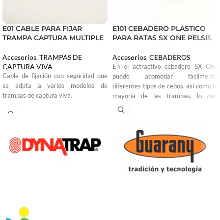
E01 CABLE PARA FIJAR
E101 CEBADERO PLASTICO
TRAMPA CAPTURA MULTIPLE
PARA RATAS SX ONE PELSIS
Accesorios
,
TRAMPAS DE
Accesorios
,
CEBADEROS
CAPTURA VIVA
En el actractivo cebadero SX One
Cable de fijación con seguridad que
puede acomodar fácilmente
se adpta a varios modelos de
diferentes tipos de cebos, así como la
trampas de captura viva.
mayoría de las trampas, lo que
permite un enfoque versátil para el
control de la población de plagas en
áreas comerciales y residenciales. Su
elegante diseño resistente al agua
protege cualquier cebo o trampa que
decidas colocar dentro. Esta
exclusiva estación de cebo para ratas
está equipada con una abertura
lateral, lo que permite fijarla a la
pared, incluso durante el
mantenimiento.