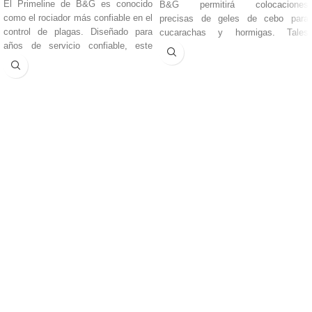
El Primeline de B&G es conocido
B&G permitirá colocaciones
como el rociador más confiable en el
precisas de geles de cebo para
control de plagas. Diseñado para
cucarachas y hormigas. Tales
años de servicio confiable, este
colocaciones medidas y precisas del
icónico rociador tiene acero
cebo reducen los costos del
inoxidable de la más alta calidad
producto y ahorran dinero. La perilla
combinado con juntas y mangueras
del dial calibrado (6 configuraciones)
de latón de grado especial y
en la parte trasera de la pistola
resistentes a productos químicos
permitirá una variedad de tamaños
para superar cualquier desafío, año
de colocación de cebo. El diseño de
tras año. Son la primera opción de
émbolo patentado de esta pistola de
los profesionales de la industria del
cebo profesional de B&G elimina el
control de plagas, con modelos que
goteo en la punta.
se adaptan a las necesidades de
cada aplicación.