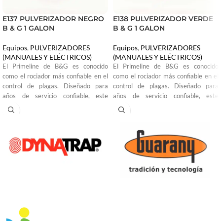
E137 PULVERIZADOR NEGRO
E138 PULVERIZADOR VERDE
B & G 1 GALON
B & G 1 GALON
Equipos
,
PULVERIZADORES
Equipos
,
PULVERIZADORES
(MANUALES Y ELÉCTRICOS)
(MANUALES Y ELÉCTRICOS)
El Primeline de B&G es conocido
El Primeline de B&G es conocido
como el rociador más confiable en el
como el rociador más confiable en el
control de plagas. Diseñado para
control de plagas. Diseñado para
años de servicio confiable, este
años de servicio confiable, este
icónico rociador tiene acero
icónico rociador tiene acero
inoxidable de la más alta calidad
inoxidable de la más alta calidad
combinado con juntas y mangueras
combinado con juntas y mangueras
de latón de grado especial y
de latón de grado especial y
resistentes a productos químicos
resistentes a productos químicos
para superar cualquier desafío, año
para superar cualquier desafío, año
tras año. Son la primera opción de los
tras año. Son la primera opción de los
profesionales de la industria del
profesionales de la industria del
control de plagas, con modelos que se
control de plagas, con modelos que se
adaptan a las necesidades de cada
adaptan a las necesidades de cada
aplicación.
aplicación.