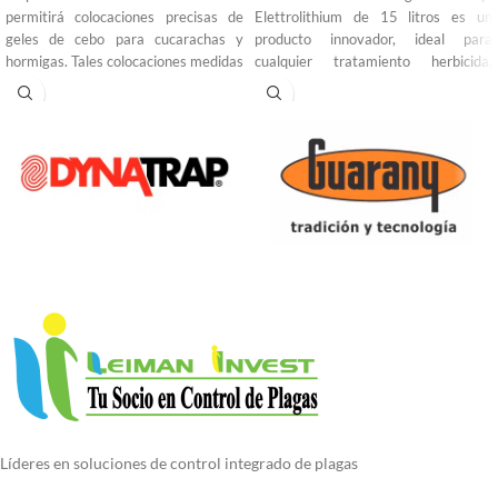
permitirá colocaciones precisas de
Elettrolithium de 15 litros es un
geles de cebo para cucarachas y
producto innovador, ideal para
hormigas. Tales colocaciones medidas
cualquier tratamiento herbicida,
y precisas del cebo reducen los
siendo versatil por ahorrar tiempo y
costos del producto y ahorran dinero.
esfuerzo. Posee un motor a batería
La perilla del dial calibrado (6
de litio que la vuelve práctica y ligera.
configuraciones) en la parte trasera
Esta bomba dispone de lanza
de la pistola permitirá una variedad
telescópica y boquilla de latón
de tamaños de colocación de cebo. El
regulables. Dispone de un mando
diseño de émbolo patentado de esta
electrico y un manómetro integrado.
pistola de cebo profesional de B&G
elimina el goteo en la punta.
Líderes en soluciones de control integrado de plagas