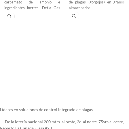
carbamato de amonio e
de plagas (gorgojos) en granos
ingredientes inertes. Detia Gas
almacenados. .
genera fosfuro de hidrógeno por
hidrólisis del fosfuro de aluminio
en contacto con la humedad
ambiente.
Líderes en soluciones de control integrado de plagas
De la lotería nacional 200 mtrs. al oeste, 2c. al norte, 75vrs al oeste,
Reparto La Cañada. Casa #23.