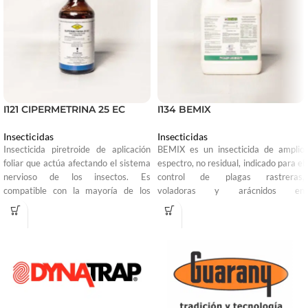
I121 CIPERMETRINA 25 EC
I134 BEMIX
Insecticidas
Insecticidas
Insecticida piretroide de aplicación
BEMIX es un insecticida de amplio
foliar que actúa afectando el sistema
espectro, no residual, indicado para el
nervioso de los insectos. Es
control de plagas rastreras,
compatible con la mayoría de los
voladoras y arácnidos en
plaguicidas de uso común a excepción
instalaciones industriales, pecuarias,
de los productos de una mezcla con
domésticas, alimenticias
acción alcalina; Actúa por contacto e
agroindustriales y salud pública. Para
ingestión en las larvas e insectos
aplicaciones tanto en áreas externas
controlando en un amplio rango o
como internas.
espectro.