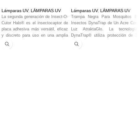
Lámparas UV
,
LÁMPARAS UV
Lámparas UV
,
LÁMPARAS UV
La segunda generación de Insect-O-
Trampa Negra Para Mosquitos E
Cutor Halo® es el insectocaptor de
Insectos DynaTrap de Un Acre Con
placa adhesiva más versátil, eficaz
Luz AtraktaGlo. La tecnología
y discreto para uso en una amplia
DynaTrap® utiliza protección de 3
gama de aplicaciones comerciales,
vías para defender su propiedad
con una estética contemporánea el
contra las plagas de insectos. En
Halo® está disponible en versiones
primer lugar, la bombilla ultrabrillante
de 15, 30, 46.
AtraktaGlo UV genera luz, que es
muy atractiva para muchas plagas
de insectos. Luego, un segundo
señuelo, una superficie exclusiva
recubierta de dióxido de titanio Ti02,
crea una reacción para producir un
rastro de CO2 que imita el aliento
humano y es irresistible para los
mosquitos. Una vez atraídos por la
unidad, el ventilador potente y
silencioso atrae a los insectos y
mosquitos a la jaula de retención
donde se deshidratan y mueren,