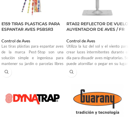
E159 TIRAS PLASTICAS PARA
RTA02 REFLECTOR DE VUELO
ESPANTAR AVES PSBSR3
AUYENTADOR DE AVES / FR
Control de Aves
Control de Aves
Las tiras plástias para espantar aves
Utiliza la luz del sol y el viento para
de la marca Pest-Stop son una
crear luces intermitentes durante el
solución simple e ingeniosa para
día para disuadir aves migratorias. Se
mantener su jardín o parcelas libres
puede atornillar o pegar en su lugar.
de molestas plagas de pájaros.
Equipado con ajustable Brazo angular
Simplemente cuélguelos alrededor de
para múltiples posiciones.
donde se vea la actividad de las aves
y déjelos que se pongan a trabajar.
Las varillas asustan a las aves
girando naturalmente en el viento,
donde releflejo confundirá y las
asustará para evitar que se posen en
la zona que usted desea.