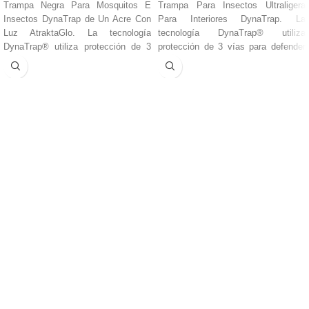
Trampa Negra Para Mosquitos E
Trampa Para Insectos Ultraligera
Insectos DynaTrap de Un Acre Con
Para Interiores DynaTrap. La
Luz AtraktaGlo. La tecnología
tecnología DynaTrap® utiliza
DynaTrap® utiliza protección de 3
protección de 3 vías para defender
vías para defender su propiedad
su propiedad contra las plagas de
contra las plagas de insectos. En
insectos. En primer lugar, la bombilla
primer lugar, la bombilla ultrabrillante
fluorescente UV genera una luz
AtraktaGlo UV genera luz, que es
cálida, que es muy atractiva para
muy atractiva para muchas plagas
muchas plagas de insectos. Luego,
de insectos. Luego, un segundo
un segundo señuelo, una superficie
señuelo, una superficie exclusiva
exclusiva recubierta de dióxido de
recubierta de dióxido de titanio Ti02,
titanio Ti02, crea una reacción para
crea una reacción para producir un
producir un rastro de CO2 que imita
rastro de CO2 que imita el aliento
el aliento humano y es irresistible
humano y es irresistible para los
para los mosquitos. Una vez
mosquitos. Una vez atraídos por la
atraídos por la unidad, el ventilador
unidad, el ventilador potente y
potente y silencioso atrae a los
silencioso atrae a los insectos y
insectos y mosquitos a la jaula de
mosquitos a la jaula de retención
retención donde se deshidratan y
donde se deshidratan y mueren,
mueren, normalmente en 24 horas.
normalmente en 24 horas.