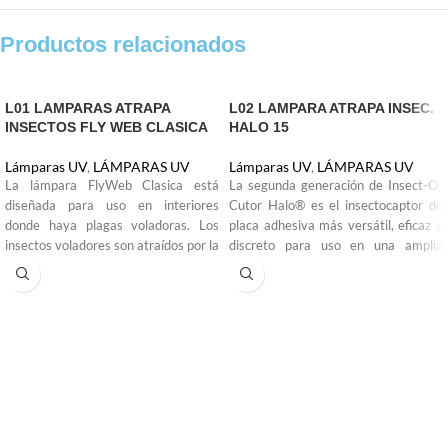
Productos relacionados
L01 LAMPARAS ATRAPA
L02 LAMPARA ATRAPA INSEC.
INSECTOS FLY WEB CLASICA
HALO 15
Lámparas UV
,
LÁMPARAS UV
Lámparas UV
,
LÁMPARAS UV
La lámpara FlyWeb Clasica está
La segunda generación de Insect-O-
diseñada para uso en interiores
Cutor Halo® es el insectocaptor de
donde haya plagas voladoras. Los
placa adhesiva más versátil, eficaz y
insectos voladores son atraídos por la
discreto para uso en una amplia
luz ultravioleta de 9 vatios de bajo
gama de aplicaciones comerciales,
consumo y quedan atrapados en la
con una estética contemporánea el
tarjeta de pegamento adhesivo
Halo® está disponible en versiones
similar a una telaraña. El tamaño
de 15, 30, 45.
compacto lo hace perfecto para
esconderse mientras elimina las
plagas voladoras de su espacio.
Retire la capa protectora de la placa
adhesiva, insértela en la unidad y la
trampa estará lista. Todo lo que