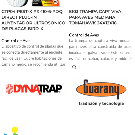
CTP04 PEST-X PX-110-6-PDQ
E103 TRAMPA CAPT VIVA
DIRECT PLUG-IN
PARA AVES MEDIANA
AUYENTADOR ULTROSONICO
TOMAHAWK 24X12X16
DE PLAGAS BIRD-X
Control de Aves
Control de Aves
La trampa de captura viva mediana
Dispositivo de control de plagas que
para aves está construida de acero
se conecta directamente al enchufe,
inoxidable galvanizado. Este sistema
fácil de usar. Cubre habitaciones de
es fácil de cebar, colocar y mide 24
tamaño medio; se recomienda utilizar
pulgadas x 12 pulgadas x 16
más unidades para espacios grandes
pulgadas.
o en habitaciones con mucho
mobiliario, ya que las frecuencias no
penetrarán sólidas objetos o paredes.
Para uso en interiores.