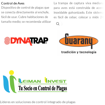
Control de Aves
La trampa de captura viva mediana
Dispositivo de control de plagas que
para aves está construida de acero
se conecta directamente al enchufe,
inoxidable galvanizado. Este sistema
fácil de usar. Cubre habitaciones de
es fácil de cebar, colocar y mide 24
tamaño medio; se recomienda utilizar
pulgadas x 12 pulgadas x 16
más unidades para espacios grandes
pulgadas.
o en habitaciones con mucho
mobiliario, ya que las frecuencias no
penetrarán sólidas objetos o paredes.
Para uso en interiores.
Líderes en soluciones de control integrado de plagas