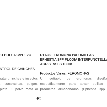
 O BOLSA C/POLVO
RTA38 FEROMONA PALOMILLAS
EPHESTIA SPP PLODIA INTERPUNCTELL
AGRISENSES 10608
NTROL DE CHINCHES
Productos Varios
,
FEROMONAS
matar chinches e insectos
Un señuelo de feromonas diseña
s, cucarachas, pulgas,
específicamente para atraer polillas
e plata. El polvo mata al
productos almacenados (Ephestia spp.
de insectos dejándolos
Plodia interpunctella). Todos nuestr
ede colocar en cualquier
dispensadores se fabrican con riguro
 de insectos, pero ten
estándares de calidad y se envasan en sob