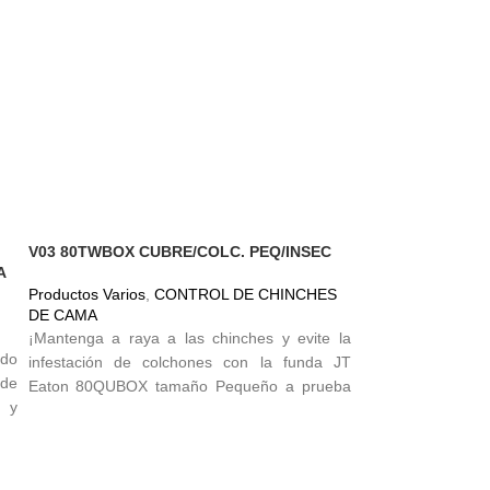
V03 80TWBOX CUBRE/COLC. PEQ/INSEC
V04 81KGENC C
A
Productos Varios
,
CONTROL DE CHINCHES
Productos Varios
,
DE CAMA
DE CAMA
¡Mantenga a raya a las chinches y evite la
¡Mantenga a raya
do
infestación de colchones con la funda JT
infestación de 
 de
Eaton 80QUBOX tamaño Pequeño a prueba
Eaton 80QUBOX 
 y
de chinches! Esta funda proporciona una
chinches! Esta
os
protección completa contra las alergias y los
protección comple
sos
ácaros del polvo al mismo tiempo que crea un
ácaros del polvo 
res
escudo impermeable al moho y las bacterias.
escudo impermeabl