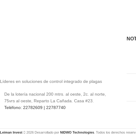
cuidado con los niño
rincones difíciles y maximizar la eficacia del
para su uso.
tratamiento.
NOT
Líderes en soluciones de control integrado de plagas
De la lotería nacional 200 mtrs. al oeste, 2c. al norte,
75vrs al oeste, Reparto La Cañada. Casa #23.
Teléfono: 22782609 | 22787740
Leiman Invest
2026 Desarrollado por
NIDWO Technologies
. Todos los derechos reser