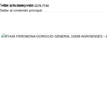
Saltar a la navegación
+505 2278-2609 | +505 2278-7740
Saltar al contenido principal
Haga clic para ampliar