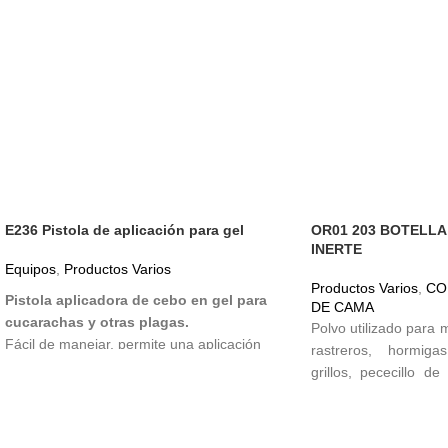
E236 Pistola de aplicación para gel
OR01 203 BOTELLA
INERTE
Equipos
,
Productos Varios
Productos Varios
,
CO
Pistola aplicadora de cebo en gel para
DE CAMA
cucarachas y otras plagas.
Polvo utilizado para 
Fácil de manejar, permite una aplicación
rastreros, hormiga
precisa, efectiva y limpia, sin causar
grillos, pececillo d
desorden.
absorber líquidos 
deshidratados. Se pu
área con presencia
✅ Incluye boquilla dosificadora para llegar a