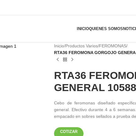
INICIO
QUIENES SOMOS
NOTIC
Inicio
/
Productos Varios
/
FEROMONAS
/
RTA36 FEROMONA GORGOJO GENERAL
RTA36 FEROM
GENERAL 1058
Cebo de feromonas diseñado específic
general. Efectivo durante 4 a 6 semanas
empacado en sobres sellados a prueba de
COTIZAR