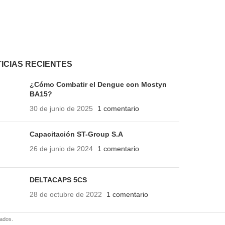
s y las mascotas. Listo
sellados a prueba de vapor con códigos
fecha de producción.
ICIAS RECIENTES
¿Cómo Combatir el Dengue con Mostyn
BA15?
30 de junio de 2025
1 comentario
Capacitación ST-Group S.A
26 de junio de 2024
1 comentario
DELTACAPS 5CS
28 de octubre de 2022
1 comentario
vados.