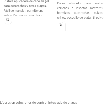
Pistola aplicadora de cebo en gel
Polvo utilizado para matar
para cucarachas y otras plagas.
chinches e insectos rastreros,
Fácil de manejar, permite una
hormigas, cucarachas, pulgas,
aplicación precisa, efectiva y
grillos, pececillo de plata. El polvo
limpia, sin causar desorden.
mata al absorber líquidos de
insectos dejándolos
deshidratados. Se puede colocar
✅ Incluye boquilla dosificadora
en cualquier área con presencia
para llegar a rincones difíciles y
de insectos, pero ten cuidado con
maximizar la eficacia del
los niños y las mascotas. Listo
tratamiento.
para su uso.
Líderes en soluciones de control integrado de plagas